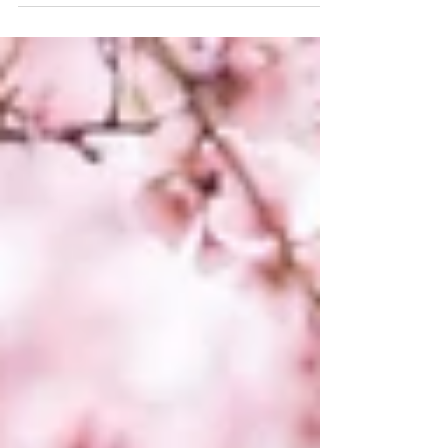
Wenn etwas Altes endet und etwas Neues beginnt,
befinden wir uns in einer kraftvollen
Übergangsphase. Jeder Neuanfang erfordert das
Loslassen und den Abschied vom Vertrauten,
wodurch Raum für Wachstum, neue Chancen und
frische Perspektiven entsteht. Der Wandel ist dabei
untrennbar mit diesem Abschied verbunden, damit
etwas Neues anfangen kann. 2019 haben wir die Ideen
für ein Projekt entwickelt, das wir Süssholz nannten
und das 2020 aus der Taufe gehoben wurde. Wir
wollten