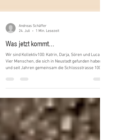
Andreas Schäffer
24. Juli
1 Min. Lesezeit
Was jetzt kommt...
Wir sind Kollektiv100: Katrin, Darja, Sören und Lucas.
Vier Menschen, die sich in Neustadt gefunden haben
und seit Jahren gemeinsam die Schlossstrasse 100
als Mittelpunkt ihrer Freundschaft lieben gelernt
haben. Wir übernehmen die Location im Weingut
Schäffer von Andreas und erhalten das, was viele hier
schätzen, während wir dem Ganzen auch neues
Leben einhauchen: offen, herzlich, vielseitig. Hier soll
weiterhin geheiratet, gefeiert, gelacht und genossen
werden. Für Ja-Worte