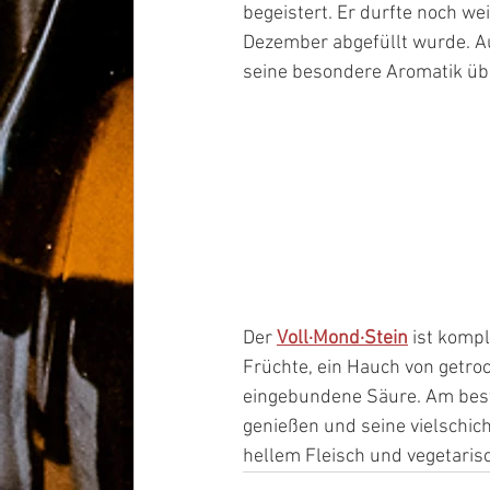
begeistert. Er durfte noch we
Dezember abgefüllt wurde. Au
seine besondere Aromatik üb
Der 
Voll·Mond·Stein
 ist komp
Früchte, ein Hauch von getro
eingebundene Säure. Am best
genießen und seine vielschich
hellem Fleisch und vegetaris