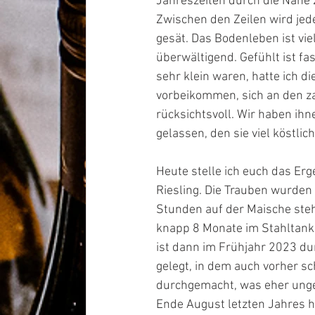
Jahreszeiten durch die Nähe
Zwischen den Zeilen wird jed
gesät. Das Bodenleben ist vie
überwältigend. Gefühlt ist f
sehr klein waren, hatte ich d
vorbeikommen, sich an den za
rücksichtsvoll. Wir haben ih
gelassen, den sie viel köstlic
Heute stelle ich euch das Er
Riesling. Die Trauben wurden
Stunden auf der Maische steh
knapp 8 Monate im Stahltank.
ist dann im Frühjahr 2023 du
gelegt, in dem auch vorher s
durchgemacht, was eher ungew
Ende August letzten Jahres h