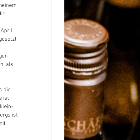
 meinem 
ie 
April 
esetzt 
gen 
h, als 
s die 
 ist 
klein- 
rgs ist 
it 