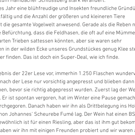
 zum Hambacher Schlossberg stark verändert.
es Jahr eine blühfreudige und Insekten freundliche Gründ
lfältig und die Anzahl der größeren und kleineren Tiere 
ast die gesamte Vogelwelt anwesend. Gerade als die Reben 
ie Befürchtung, dass die Feldhasen, die oft auf eine Mümm
rten Trieben sattessen könnten, aber sie waren sehr 
nen in der wilden Ecke unseres Grundstückes genug Klee st
her finden. Das ist doch ein Super-Deal, wie ich finde.
gebnis der 22er Lese vor, immerhin 1.250 Flaschen wunderv
 nach der Lese nur vorsichtig angepresst und blieben dann
en, bevor sie richtig abgepresst wurden. Zuerst lag der We
 Er ist spontan vergoren, hat im Winter eine Pause gemach
rchgegoren. Danach haben wir ihn als Drittbelegung ins Hol
chon Johannes‘ Scheurebe Fumé lag. Der Wein hat einen BS
öhnlich ist für einen Riesling, aber das ist ihm gut beko
aben wir ihn mit einigen Freunden probiert und wir waren a