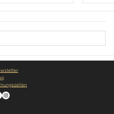
Die Kunst des Loslassens...
Riesling, Grau
Mandelblüte
wsletter
og
fnungszeiten