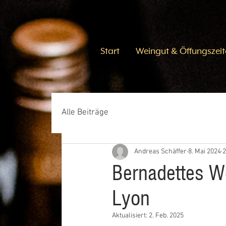
Start
Weingut & Öffungszeit
Alle Beiträge
Andreas Schäffer
8. Mai 2024
2
Bernadettes We
Lyon
Aktualisiert:
2. Feb. 2025