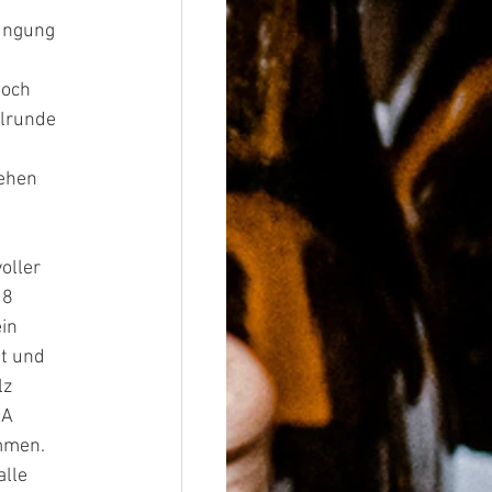
üngung 
noch 
elrunde 
ehen 
oller 
 8 
in 
t und 
z 
A 
mmen. 
lle 