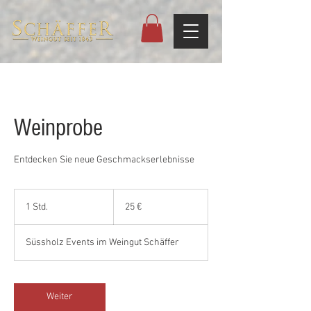
Weinprobe
Entdecken Sie neue Geschmackserlebnisse
25
Euro
1 Std.
1
25 €
S
t
Süssholz Events im Weingut Schäffer
d
Weiter