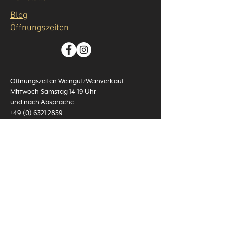
Blog
Öffnungszeiten
Öffnungszeiten Weingut/Weinverkauf
Mittwoch-Samstag 14-19 Uhr​
und nach Absprache
+49 (0) 6321 2859
Schloßstraße 100
67434 Neustadt - Hambach
info@schaefferwein.de
events@schaefferwein.de