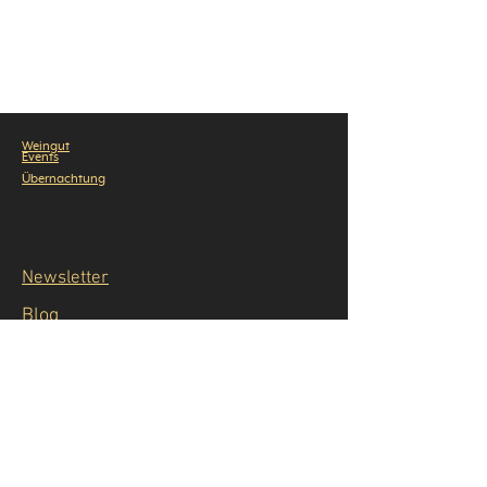
Weingu
t
Events
Übernachtung
Newsletter
Blog
Öffnungszeiten
Öffnungszeiten Weingut/Weinverkauf
Mittwoch-Samstag 14-19 Uhr​