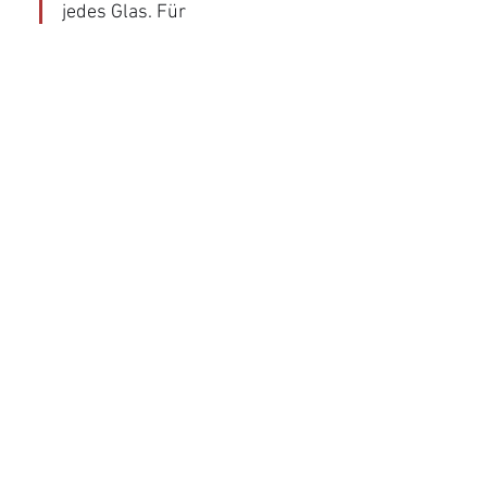
jedes Glas. Für 
Weinliebhaber, die eine 
Pause suchen, 
https://piper-
spin.com.de/
 bietet etwas 
Unterhaltung. Welchen Rosé 
empfehlen Sie ?
Gefällt mir
Antworten
Weingu
t
Events
Übernachtung
Newsletter