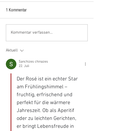
1 Kommentar
Die Kunst des Loslassens...
Riesling, Grauburg
Kommentar verfassen...
die Mandelblüte
Aktuell
Sanchizes chinazes
22. Juli
Der Rosé ist ein echter Star 
am Frühlingshimmel – 
fruchtig, erfrischend und 
perfekt für die wärmere 
Jahreszeit. Ob als Aperitif 
oder zu leichten Gerichten, 
er bringt Lebensfreude in 